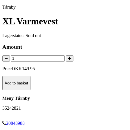
Tårnby
XL Varmevest
Lagerstatus:
Sold out
Amount
Price
DKK
149
.
95
Add to basket
Meny Tårnby
35242821
20848988